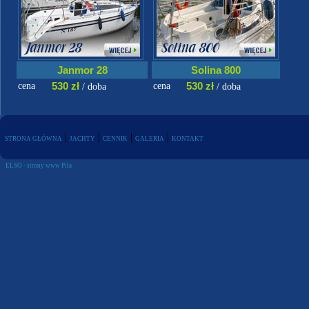
Janmor 28
Solina 800
530 zł
530 zł
cena
cena
/ doba
/ doba
|
|
|
|
STRONA GŁÓWNA
JACHTY
CENNIK
GALERIA
KONTAKT
ELSO
-
strony www Piła